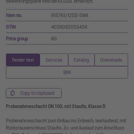
Bewehrungspläne sind bei KESSEL erhältlich.
Item no.
915761/120D-SWA
GTIN
4026092055434
Price group
60
Tender text
Services
Catalog
Downloads
BIM
Copy to clipboard
Probenahmeschacht DN 100, mit Staufix, Klasse D
Probenahmeschacht zum Einbau ins Erdreich, leerlaufend, mit
Rückstauverschluss Staufix, Zu- und Auslauf zum Anschluss