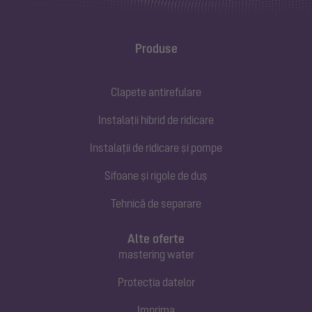
Produse
Clapete antirefulare
Instalații hibrid de ridicare
Instalații de ridicare și pompe
Sifoane și rigole de duș
Tehnică de separare
Alte oferte
mastering water
Protecția datelor
Imprima