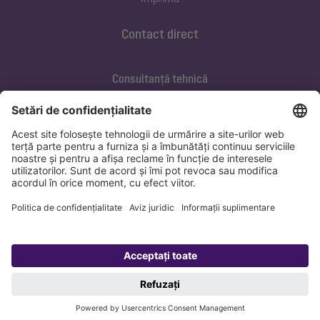
Contact direct
Consultanță tehnică
ofertare@kessel.de
Service si mentenanța
+40 733 105 062
marius.banica@kessel.de
Protecția datelor
Imprima
Copyright 1998-2026 KESSEL SE + Co. KG, Bahnhofstraße 31, 85101 Lenting,
Deutschland