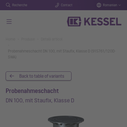
Recherche
Contact
Romanian
Salt la conținutul principal
You are here:
Home
Produse
Detalii articol
Probenahmeschacht DN 100, mit Staufix, Klasse D (915761/120D-
SWA)
Back to table of variants
Probenahmeschacht
DN 100, mit Staufix, Klasse D