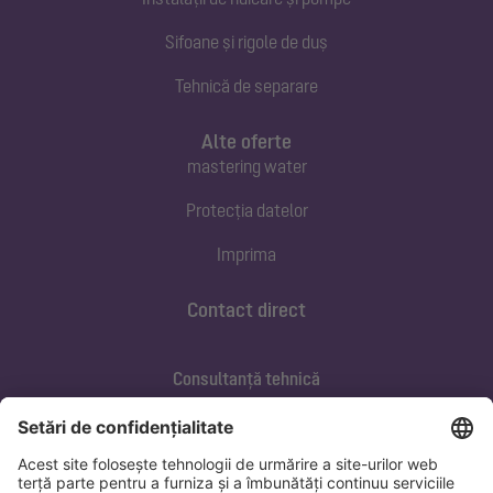
Sifoane și rigole de duș
Tehnică de separare
Alte oferte
mastering water
Protecția datelor
Imprima
Contact direct
Consultanță tehnică
ofertare@kessel.de
Service si mentenanța
+40 733 105 062