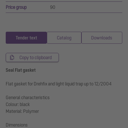
Price group
90
Tender text
Catalog
Downloads
Copy to clipboard
Seal Flat gasket
Flat gasket for Drehfix and light liquid trap up to 12/2004
General characteristics
Colour: black
Material: Polymer
Dimensions