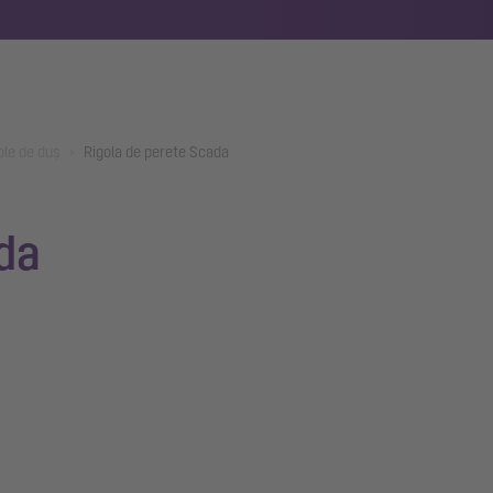
ole de duș
Rigola de perete Scada
da
.