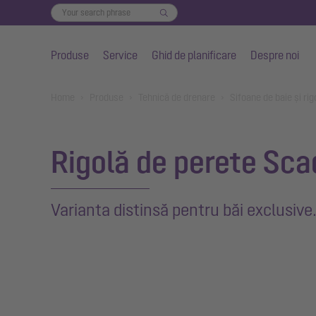
Produse
Service
Ghid de planificare
Despre noi
Salt la conținutul principal
You are here:
Home
Produse
Tehnică de drenare
Sifoane de baie și rig
Rigolă de perete Sca
Varianta distinsă pentru băi exclusive