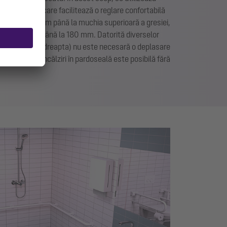
e în înălțime, care facilitează o reglare confortabilă
0 până la 215 mm până la muchia superioară a gresiei,
perete de 100 până la 180 mm. Datorită diverselor
eral stânga sau dreapta) nu este necesară o deplasare
ntarea unei încălziri în pardoseală este posibilă fără