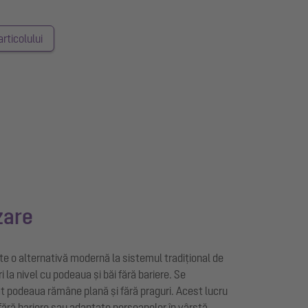
rticolului
izare
e o alternativă modernă la sistemul tradițional de
 la nivel cu podeaua și băi fără bariere. Se
cât podeaua rămâne plană și fără praguri. Acest lucru
fără bariere sau adaptate persoanelor în vârstă.