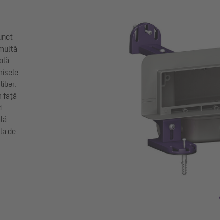
unct
 multă
olă
misele
liber.
m față
d
ală
ola de