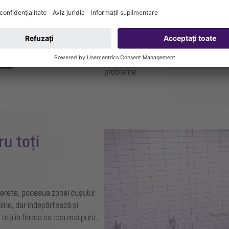
picioare de montaj reglabile fără trept
a întregii înălțimi de montare de la 8
precum și distanțe individuale de la 
posibilități de branșare (frontal, lat
spațială a conductei de scurgere și mo
probleme.
u toți
perete, podeaua zonei dușului
ine, dar îndepărtează și
 toți în forma sa cea mai pură..