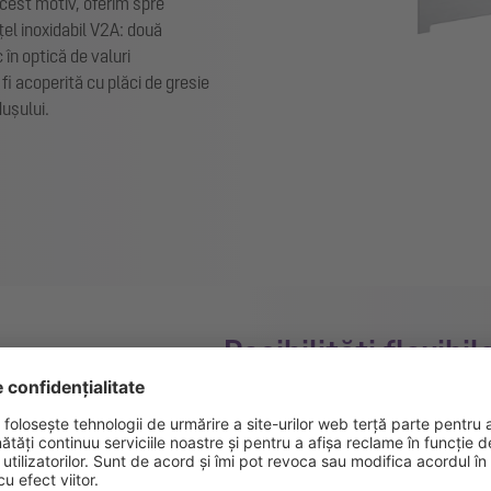
acest motiv, oferim spre
țel inoxidabil V2A: două
în optică de valuri
fi acoperită cu plăci de gresie
dușului.
Posibilități flexibi
montaj
Pentru montajul facil în diverse condiț
variantă pentru construcție umedă și 