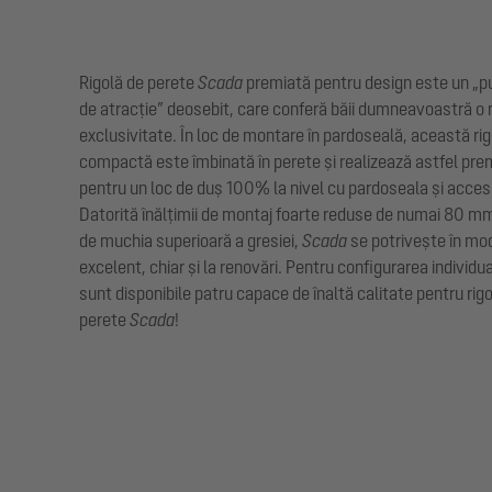
Rigolă de perete
Scada
premiată pentru design este un „p
de atracție” deosebit, care conferă băii dumneavoastră o
exclusivitate. În loc de montare în pardoseală, această rig
compactă este îmbinată în perete și realizează astfel pre
pentru un loc de duș 100% la nivel cu pardoseala și acces 
Datorită înălțimii de montaj foarte reduse de numai 80 m
de muchia superioară a gresiei,
Scada
se potrivește în mo
excelent, chiar și la renovări. Pentru configurarea individu
sunt disponibile patru capace de înaltă calitate pentru rig
perete
Scada
!