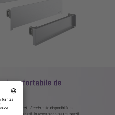
le și confortabile de
ii, rigola de perete
Scada
este disponibilă ca
construcție uscată. În acest scop, se utilizează