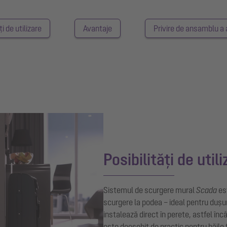
ți de utilizare
Avantaje
Privire de ansamblu a a
Posibilități de util
Sistemul de scurgere mural
Scada
est
scurgere la podea – ideal pentru dușuri
instalează direct în perete, astfel în
este deosebit de practic pentru băile 