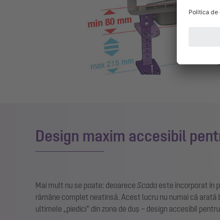
Design maxim accesibil pentr
Mai mult nu se poate: deoarece
Scada
este încorporat în 
rămâne complet neatinsă. Acest lucru nu numai că arată b
ultimele „piedici” din zona de duș – design accesibil pentru