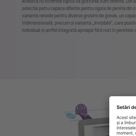
aceasta nu schimbă faptul că gusturile sunt diferite. Din 
selecție patru capace diferite pentru rigola de perete din o
variante netede pentru diverse grosimi de gresie, un capac 
tridimensională, precum și varianta „invizibilă”, care poate 
individual și astfel integrată aproape fără rost în peretele 