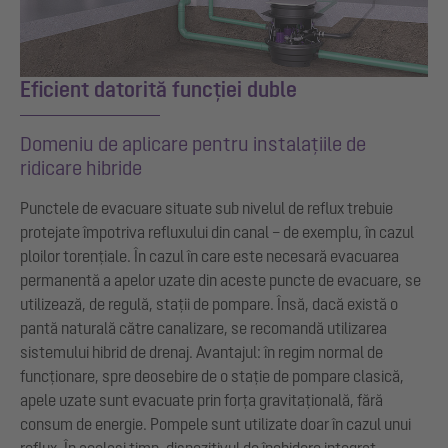
Eficient datorită funcției duble
Domeniu de aplicare pentru instalațiile de
ridicare hibride
Punctele de evacuare situate sub nivelul de reflux trebuie
protejate împotriva refluxului din canal – de exemplu, în cazul
ploilor torențiale. În cazul în care este necesară evacuarea
permanentă a apelor uzate din aceste puncte de evacuare, se
utilizează, de regulă, stații de pompare. Însă, dacă există o
pantă naturală către canalizare, se recomandă utilizarea
sistemului hibrid de drenaj. Avantajul: în regim normal de
funcționare, spre deosebire de o stație de pompare clasică,
apele uzate sunt evacuate prin forța gravitațională, fără
consum de energie. Pompele sunt utilizate doar în cazul unui
reflux. În același timp, dispozitivul de închidere integrat