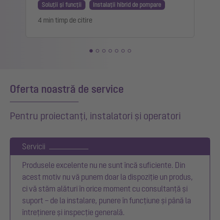
Soluții și funcții
Instalații hibrid de pompare
4 min timp de citire
2
Oferta noastră de service
Pentru proiectanți, instalatori și operatori
Servicii
Produsele excelente nu ne sunt încă suficiente. Din
acest motiv nu vă punem doar la dispoziție un produs,
ci vă stăm alături în orice moment cu consultanță și
suport – de la instalare, punere în funcțiune și până la
întreținere și inspecție generală.