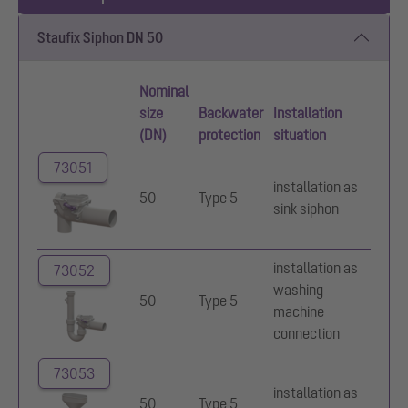
Staufix Siphon DN 50
Nominal
size
Backwater
Installation
(DN)
protection
situation
73051
installation as
50
Type 5
sink siphon
installation as
73052
washing
50
Type 5
machine
connection
73053
installation as
50
Type 5