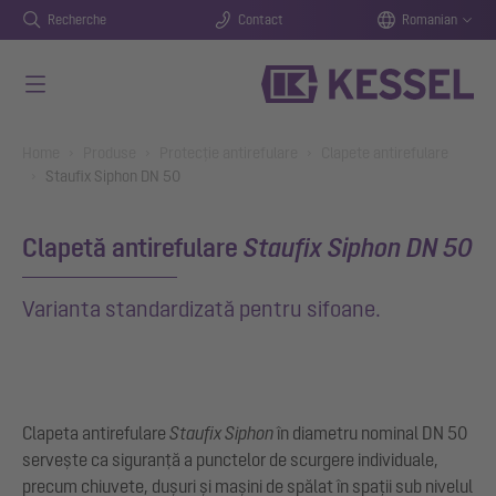
Recherche
Contact
Romanian
Salt la conținutul principal
You are here:
Home
Produse
Protecție antirefulare
Clapete antirefulare
Staufix Siphon DN 50
Clapetă antirefulare
Staufix Siphon DN 50
Varianta standardizată pentru sifoane.
Clapeta antirefulare
Staufix Siphon
în diametru nominal DN 50
servește ca siguranță a punctelor de scurgere individuale,
precum chiuvete, dușuri și mașini de spălat în spații sub nivelul