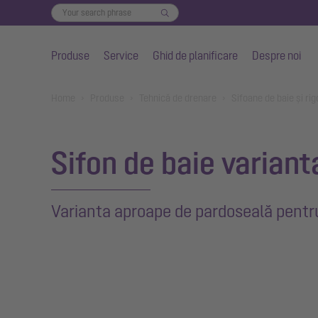
Produse
Service
Ghid de planificare
Despre noi
Salt la conținutul principal
You are here:
Home
Produse
Tehnică de drenare
Sifoane de baie și rig
Sifon de baie varian
Varianta aproape de pardoseală pentr
Show larger version for: