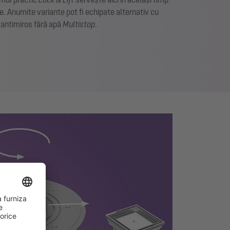
re. Anumite variante pot fi echipate alternativ cu
 antimiros fără apă
Multistop
.