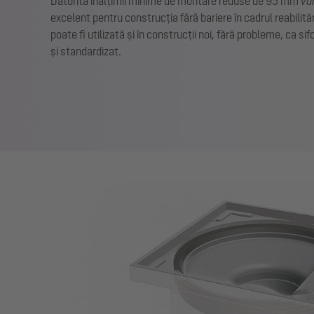
Datorită înălțimii minime de montare reduse de 95 mm
va
excelent pentru construcția fără bariere în cadrul reabilită
poate fi utilizată și în construcții noi, fără probleme, ca si
și standardizat.