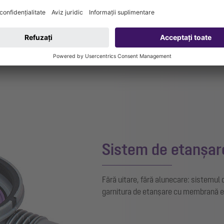
Sistem de etanșare
Fără uitare, fără alunecare: sistemul
garnitura de etanșare cu membrană es