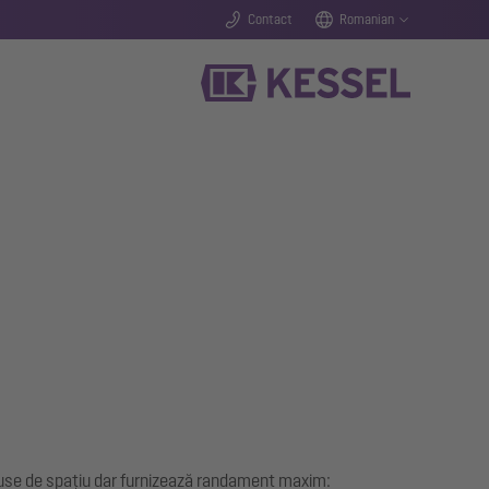
Contact
Romanian
eduse de spațiu dar furnizează randament maxim: