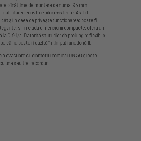
 are o înălțime de montare de numai 95 mm –
reabilitarea construcțiilor existente. Astfel
 cât și în ceea ce privește funcționarea: poate fi
gante, și, în ciuda dimensiunii compacte, oferă un
a 0,9 l/s. Datorită ștuțurilor de prelungire flexibile
 că nu poate fi auzită în timpul funcționării.
e o evacuare cu diametru nominal DN 50 și este
cu una sau trei racorduri.