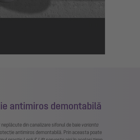
ie antimiros demontabilă
 neplăcute din canalizare sifonul de baie
varianta
rotecție antimiros demontabilă. Prin aceasta poate
temul practic
Lock & Lift
servește aici în același timp