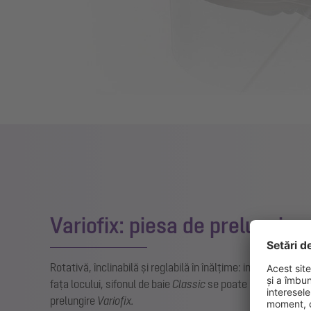
Variofix: piesa de prelungire 
Rotativă, înclinabilă și reglabilă în înălțime: indiferent de 
fața locului, sifonul de baie
Classic
se poate monta deosebi
prelungire
Variofix.