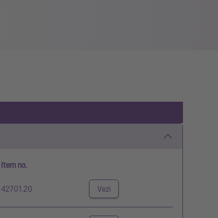
Item no.
42701.20
Vezi