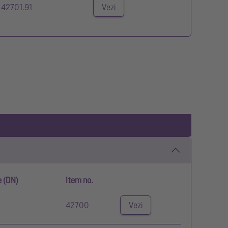
42701.91
Vezi
e (DN)
Item no.
42700
Vezi