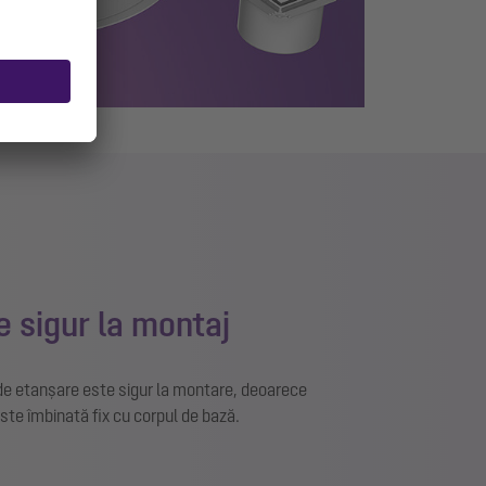
 sigur la montaj
 de etanșare este sigur la montare, deoarece
te îmbinată fix cu corpul de bază.