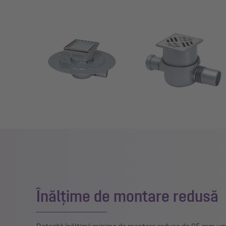
Show larger version for:
Show larger version for:
Înălțime de montare redusă