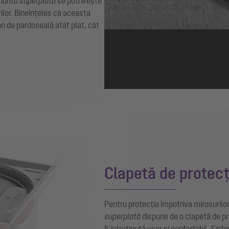
rianta superplată
se potrivește
rilor. Bineînțeles că aceasta
fon de pardoseală atât plat, cât
Clapetă de protecț
Pentru protecția împotriva mirosurilor
superplată
dispune de o clapetă de p
fi întreținută ușor și confortabil. Sis