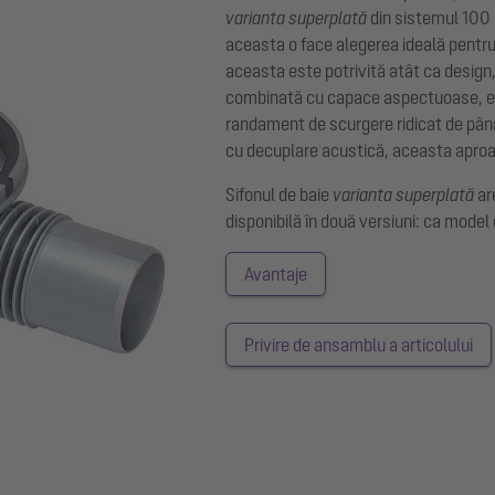
varianta superplată
din sistemul 100
aceasta o face alegerea ideală pentru 
aceasta este potrivită atât ca design,
combinată cu capace aspectuoase, ele
randament de scurgere ridicat de până l
cu decuplare acustică, aceasta aproape
Sifonul de baie
varianta superplată
ar
disponibilă în două versiuni: ca model 
Avantaje
Privire de ansamblu a articolului