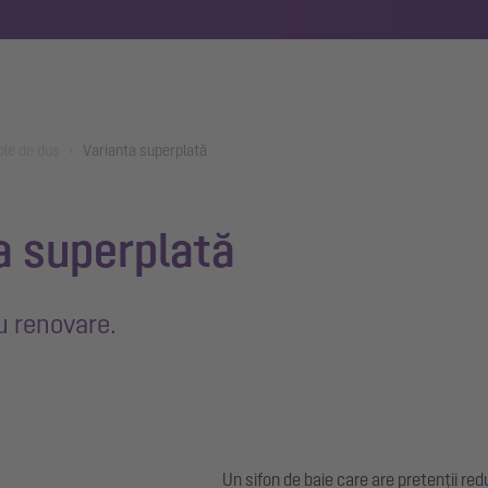
ole de duș
Varianta superplată
ta superplată
u renovare.
Un sifon de baie care are pretenții r