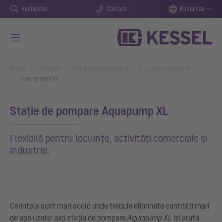
Recherche
Contact
Romanian
Salt la conținutul principal
You are here:
Home
Produse
Tehnică de pompare
Stații de pompare
Aquapump XL
Stație de pompare Aquapump XL
Flexibilă pentru locuințe, activități comerciale și
industrie.
Cerințele sunt mari acolo unde trebuie eliminate cantități mari
de ape uzate: aici stația de pompare
Aquapump XL
își arată