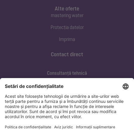
Alte oferte
mastering water
Protecția datelor
Imprima
Contact direct
Consultanță tehnică
ofertare@kessel.de
Service si mentenanța
+40 733 105 062
marius.banica@kessel.de