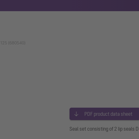
N 125 (680540)
PDF product data sheet
Seal set consisting of 2 lip seals D