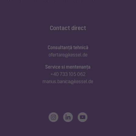
Contact direct
Consultanță tehnică
ofertare@kessel.de
Service si mentenanța
+40 733 105 062
marius.banica@kessel.de