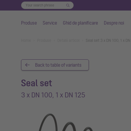
Produse
Service
Ghid de planificare
Despre noi
Salt la conținutul principal
You are here:
Home
Produse
Detalii articol
Seal set 3 x DN 100, 1 x D
Back to table of variants
Seal set
3 x DN 100, 1 x DN 125