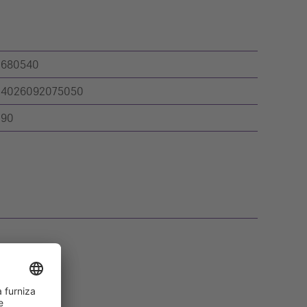
680540
4026092075050
90