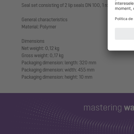
Seal set consisting of 2 lip seals DN 100, 1 roll ring DN 100
General characteristics
Material: Polymer
Dimensions
Net weight: 0,12 kg
Gross weight: 0,17 kg
Packaging dimension: length: 320 mm
Packaging dimension: width: 455 mm