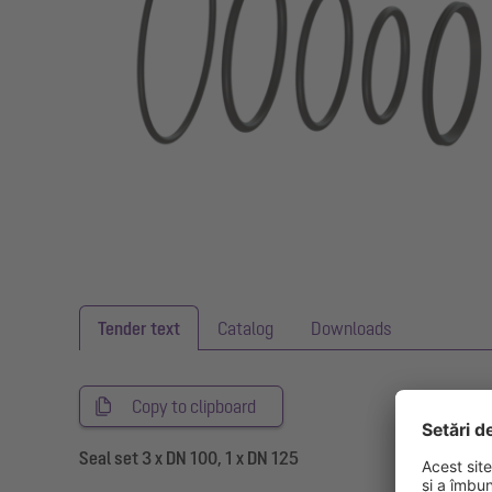
Tender text
Catalog
Downloads
Copy to clipboard
Seal set 3 x DN 100, 1 x DN 125