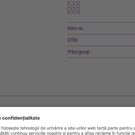
Item no.
GTIN
Price group